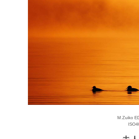
M.Zuiko ED
ISO40