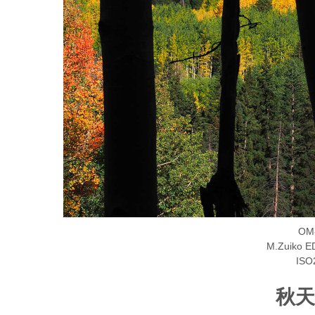
OM-
M.Zuiko E
ISO
秋天