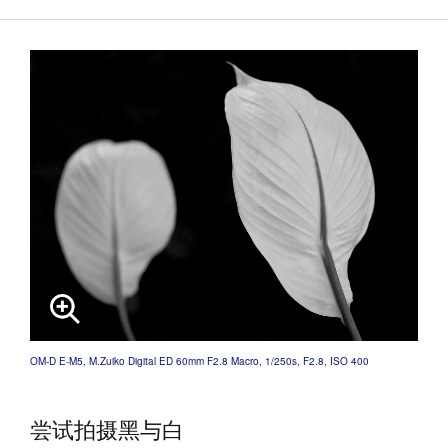
OM-D E-M5, M.Zuiko Digital ED 60mm F2.8 Macro, 1/250s, F2.8, ISO 400
尝试拍摄黑与白