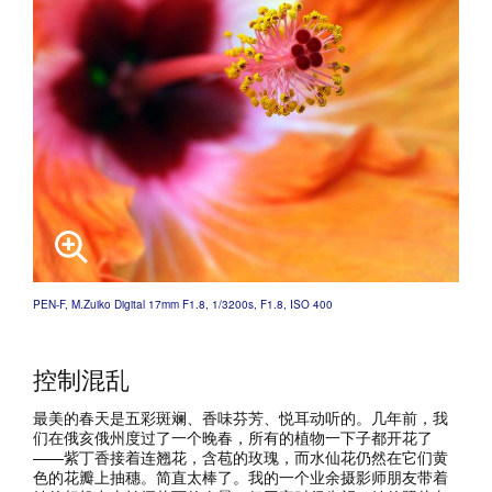
PEN-F, M.Zuiko Digital 17mm F1.8, 1/3200s, F1.8, ISO 400
控制混乱
最美的春天是五彩斑斓、香味芬芳、悦耳动听的。几年前，我
们在俄亥俄州度过了一个晚春，所有的植物一下子都开花了
——紫丁香接着连翘花，含苞的玫瑰，而水仙花仍然在它们黄
色的花瓣上抽穗。简直太棒了。我的一个业余摄影师朋友带着