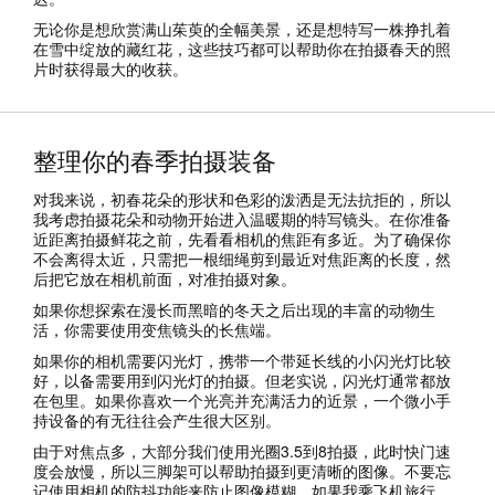
无论你是想欣赏满山茱萸的全幅美景，还是想特写一株挣扎着
在雪中绽放的藏红花，这些技巧都可以帮助你在拍摄春天的照
片时获得最大的收获。
整理你的春季拍摄装备
对我来说，初春花朵的形状和色彩的泼洒是无法抗拒的，所以
我考虑拍摄花朵和动物开始进入温暖期的特写镜头。在你准备
近距离拍摄鲜花之前，先看看相机的焦距有多近。为了确保你
不会离得太近，只需把一根细绳剪到最近对焦距离的长度，然
后把它放在相机前面，对准拍摄对象。
如果你想探索在漫长而黑暗的冬天之后出现的丰富的动物生
活，你需要使用变焦镜头的长焦端。
如果你的相机需要闪光灯，携带一个带延长线的小闪光灯比较
好，以备需要用到闪光灯的拍摄。但老实说，闪光灯通常都放
在包里。如果你喜欢一个光亮并充满活力的近景，一个微小手
持设备的有无往往会产生很大区别。
由于对焦点多，大部分我们使用光圈3.5到8拍摄，此时快门速
度会放慢，所以三脚架可以帮助拍摄到更清晰的图像。不要忘
记使用相机的防抖功能来防止图像模糊。如果我乘飞机旅行，