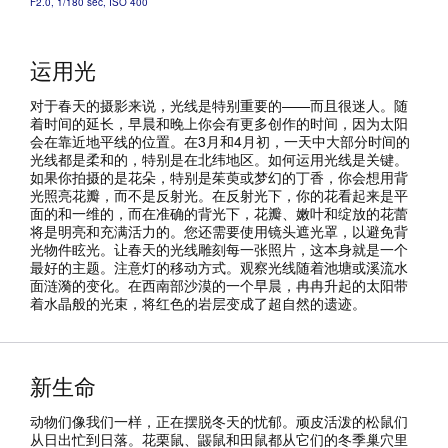
F2.0, 1/180 sec, ISO 400
运用光
对于春天的摄影来说，光线是特别重要的——而且很迷人。随
着时间的延长，早晨和晚上你会有更多创作的时间，因为太阳
会在靠近地平线的位置。在3月和4月初，一天中大部分时间的
光线都是柔和的，特别是在北纬地区。如何运用光线是关键。
如果你拍摄的是花朵，特别是茱萸或梦幻的丁香，你会想用背
光照亮花瓣，而不是反射光。在反射光下，你的花看起来是平
面的和一维的，而在准确的背光下，花瓣、嫩叶和绽放的花蕾
将是明亮和充满活力的。您还需要使用镜头遮光罩，以避免背
光物件眩光。让春天的光线雕刻每一张照片，这本身就是一个
最好的主题。注意灯的移动方式。观察光线随着池塘或溪流水
面涟漪的变化。在西南部沙漠的一个早晨，冉冉升起的太阳带
着水晶般的光束，将红色的岩层变成了超自然的遗迹。
新生命
动物们像我们一样，正在摆脱冬天的忧郁。顽皮活泼的松鼠们
从日出忙到日落。花栗鼠、鼹鼠和田鼠都从它们的冬季巢穴里