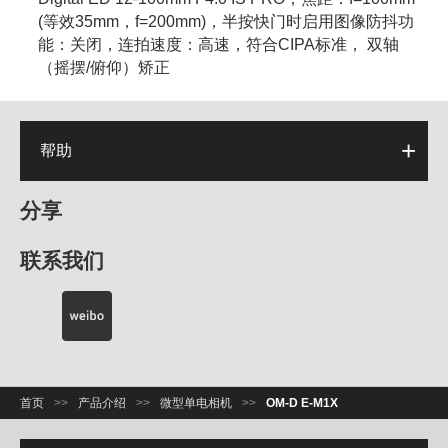
(等效35mm，f=200mm)，半按快门时启用图像防抖功
能：关闭，连拍速度：高速，符合CIPA标准， 双轴
（摇摆/俯仰）矫正
帮助
分享
联系我们
首页
>>
产品介绍
>>
微型单电相机
>>
OM-D E-M1X