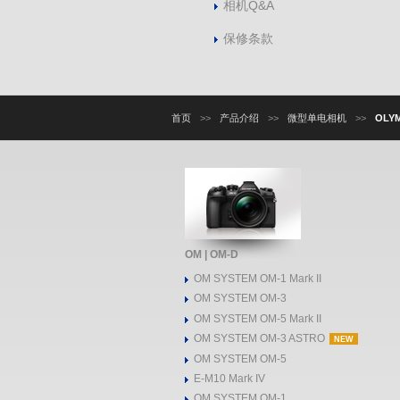
相机Q&A
保修条款
首页
>>
产品介绍
>>
微型单电相机
>>
OLYM
OM | OM-D
OM SYSTEM OM-1 Mark II
OM SYSTEM OM-3
OM SYSTEM OM-5 Mark II
OM SYSTEM OM-3 ASTRO
NEW
OM SYSTEM OM-5
E-M10 Mark IV
OM SYSTEM OM-1