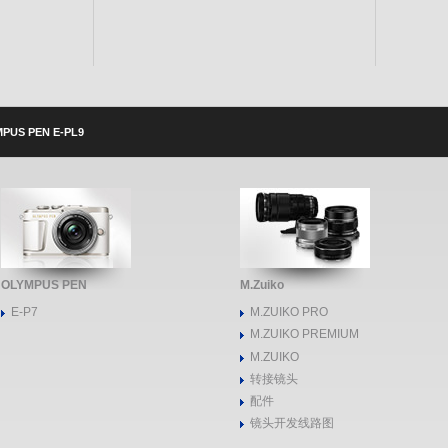
PUS PEN E-PL9
OLYMPUS PEN
M.Zuiko
E-P7
M.ZUIKO PRO
M.ZUIKO PREMIUM
M.ZUIKO
转接镜头
配件
镜头开发线路图