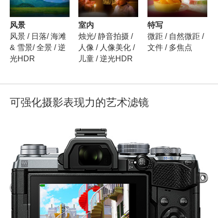
风景
室内
特写
风景 / 日落/ 海滩
烛光/ 静音拍摄 /
微距 / 自然微距 /
& 雪景/ 全景 / 逆
人像 / 人像美化 /
文件 / 多焦点
光HDR
儿童 / 逆光HDR
可强化摄影表现力的艺术滤镜