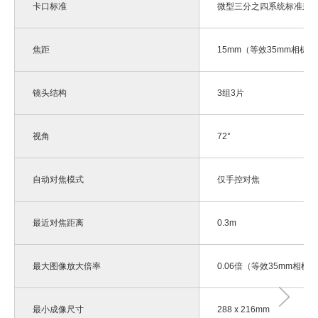
卡口标准
微型三分之四系统标准兼
焦距
15mm（等效35mm相机
镜头结构
3组3片
视角
72°
自动对焦模式
仅手控对焦
最近对焦距离
0.3m
最大图像放大倍率
0.06倍（等效35mm相机
最小成像尺寸
288 x 216mm