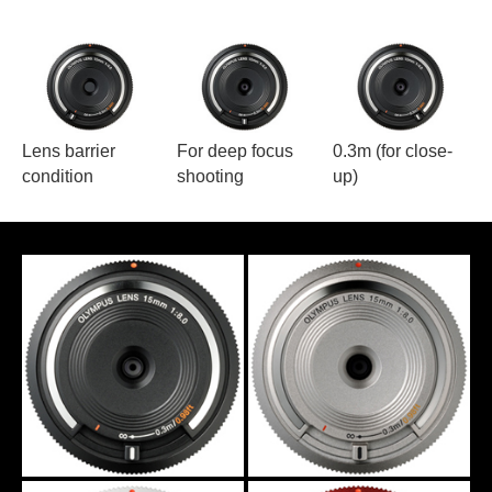
Lens barrier
For deep focus
0.3m (for close-
condition
shooting
up)