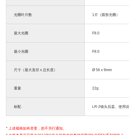
光圈叶片数
1片（圆形光圈）
最大光圈
F8.0
最小光圈
F8.0
尺寸（最大直径 x 总长度）
Ø 56 x 9mm
重量
22g
标配
LR-2镜头后盖、使用说明
上述规格如有变更，恕不另行通知。