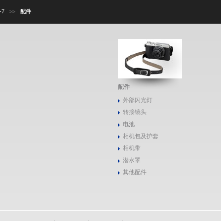
-7
>>
配件
配件
外部闪光灯
转接镜头
电池
相机包及护套
相机带
潜水罩
其他配件