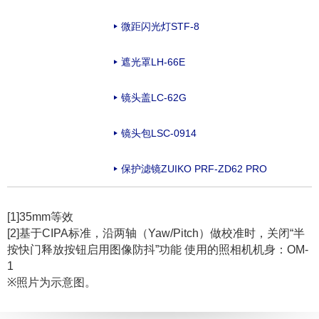
微距闪光灯STF-8
遮光罩LH-66E
镜头盖LC-62G
镜头包LSC-0914
保护滤镜ZUIKO PRF-ZD62 PRO
[1]35mm等效
[2]基于CIPA标准，沿两轴（Yaw/Pitch）做校准时，关闭“半
按快门释放按钮启用图像防抖”功能 使用的照相机机身：OM-
1
※照片为示意图。