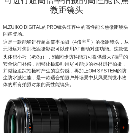
可进行超高倍率拍摄的高性能长焦
微距镜头
M.ZUIKO DIGITAL的PRO镜头阵容中的高性能长焦微距镜头
闪耀登场。
[1]
这是一款能够进行超高倍率拍摄（4倍率
）的微距镜头，从
无限远对焦到微距摄影都可以使用AF自动对焦功能。这款镜
[2]
头体积小巧（453g），5轴同步防抖能力可提供最大7挡
的
安全快门补偿，能够让摄影师用尽可能少的器材进行拍摄，
并减轻追踪拍摄时产生的疲劳感，再加上OM SYSTEM的防
尘防水溅性能，是一款适合拍摄户外场景中从风景到微小物
体的所有拍摄对象的高性能镜头。